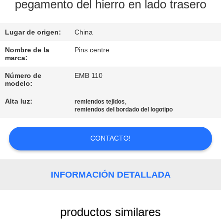
pegamento del hierro en lado trasero
CONTROL
Lugar de origen:
China
DE
CALIDAD
Nombre de la
Pins centre
marca:
Número de
EMB 110
ÉNTRENOS
modelo:
EN
Alta luz:
,
remiendos tejidos
remiendos del bordado del logotipo
CONTACTO
CON
CONTACTO!
NOTICIAS
INFORMACIÓN DETALLADA
CASOS
productos similares