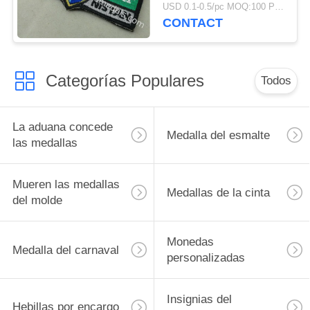
militares tejidos del
USD 0.1-0.5/pc MOQ:100 PC por diseño
velcro de América
CONTACT
Categorías Populares
Todos
La aduana concede
Medalla del esmalte
las medallas
Mueren las medallas
Medallas de la cinta
del molde
Monedas
Medalla del carnaval
personalizadas
Insignias del
Hebillas por encargo