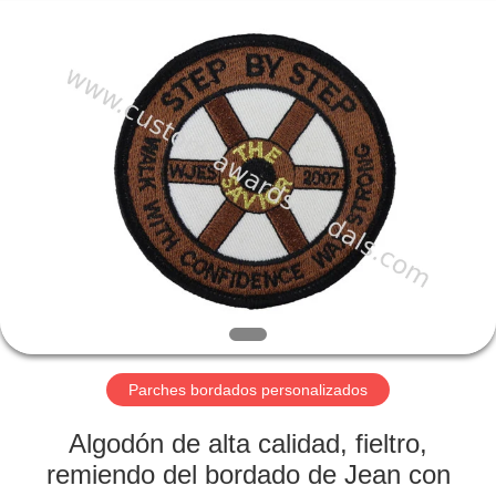
ltd.
All
Rights
Reserved.
Developed
by
ECER
HOGAR
PRODUCTOS
SOBRE
NOSOTROS
VIAJE
DE
Parches bordados personalizados
LA
Algodón de alta calidad, fieltro,
FÁBRICA
remiendo del bordado de Jean con