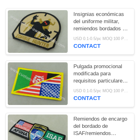
MAPA
DEL
Insignias económicas
del uniforme militar,
SITIO
remiendos bordados de
la tela de algodón del
USD 0.1-0.5/pc MOQ:100 PC por diseño
PRIVACY
pegamento del hierro
CONTACT
POLICY
Pulgada promocional
modificada para
requisitos particulares
Eco del remiendo 3,25
USD 0.1-0.5/pc MOQ:100 PC por diseño
de la insignia del
CONTACT
uniforme de los
E.E.U.U. - amistoso
Remiendos de encargo
del bordado de
ISAF/remiendos