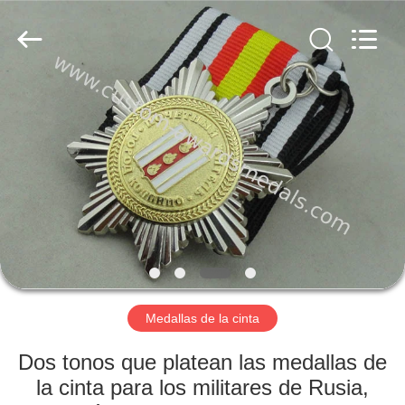
company
ltd.
All
Rights
Reserved.
Developed
by
ECER
HOGAR
PRODUCTOS
SOBRE
NOSOTROS
VIAJE
DE
Medallas de la cinta
LA
Dos tonos que platean las medallas de
FÁBRICA
la cinta para los militares de Rusia,