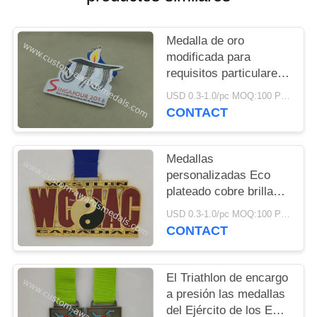
MAPA
DEL
Medalla de oro
SITIO
modificada para
requisitos particulares
con la cinta para de
PRIVACY
USD 0.3-1.0/pc MOQ:100 PC por diseño
grueso del deporte/del
CONTACT
POLICY
medallón 2 - 5 el
milímetro
Medallas
personalizadas Eco
plateado cobre brillante
de la cinta de la
USD 0.3-1.0/pc MOQ:100 PC por diseño
transferencia de calor
CONTACT
amistoso
El Triathlon de encargo
a presión las medallas
del Ejército de los EE.