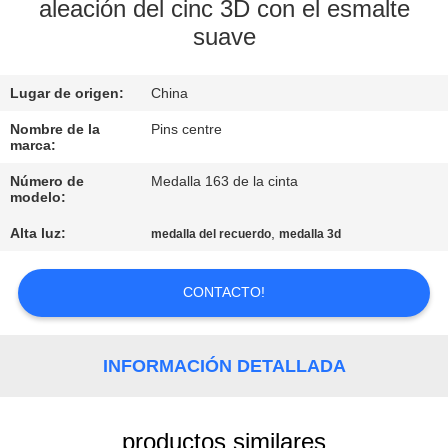
aleación del cinc 3D con el esmalte
suave
CONTROL
DE
Lugar de origen:
China
CALIDAD
Nombre de la
Pins centre
marca:
ÉNTRENOS
Número de
Medalla 163 de la cinta
EN
modelo:
CONTACTO
Alta luz:
,
medalla del recuerdo
medalla 3d
CON
CONTACTO!
NOTICIAS
INFORMACIÓN DETALLADA
CASOS
productos similares