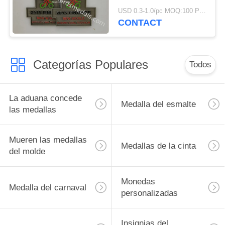
UU. de la fundición,
USD 0.3-1.0/pc MOQ:100 PC por diseño
acolladores suaves de
CONTACT
la medalla del esmalte
Categorías Populares
Todos
La aduana concede
Medalla del esmalte
las medallas
Mueren las medallas
Medallas de la cinta
del molde
Monedas
Medalla del carnaval
personalizadas
Insignias del