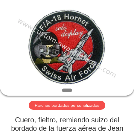
centre
company
ltd.
All
Rights
Reserved.
Developed
by
HOGAR
ECER
PRODUCTOS
SOBRE
NOSOTROS
VIAJE
DE
Parches bordados personalizados
LA
Cuero, fieltro, remiendo suizo del
FÁBRICA
bordado de la fuerza aérea de Jean