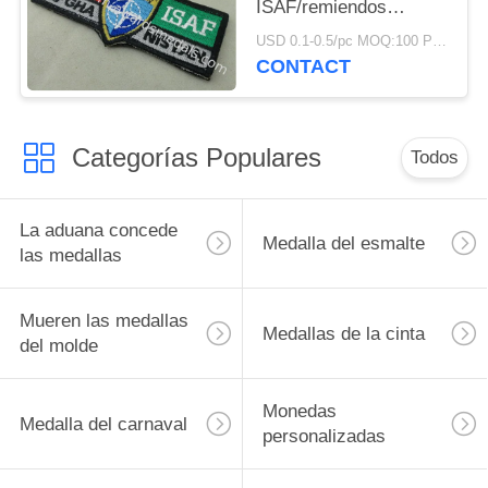
ISAF/remiendos
militares tejidos del
USD 0.1-0.5/pc MOQ:100 PC por diseño
velcro de América
CONTACT
Categorías Populares
Todos
La aduana concede
Medalla del esmalte
las medallas
Mueren las medallas
Medallas de la cinta
del molde
Monedas
Medalla del carnaval
personalizadas