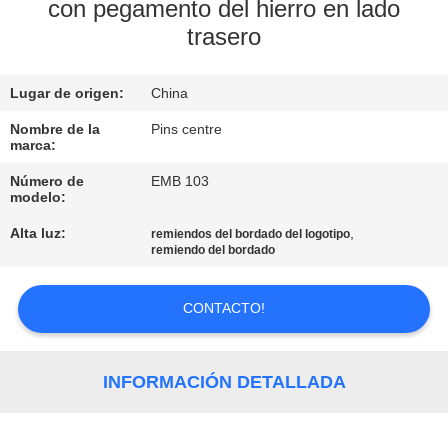
con pegamento del hierro en lado
trasero
CONTROL
DE
Lugar de origen:
China
CALIDAD
Nombre de la
Pins centre
marca:
ÉNTRENOS
Número de
EMB 103
EN
modelo:
CONTACTO
Alta luz:
,
remiendos del bordado del logotipo
remiendo del bordado
CON
CONTACTO!
NOTICIAS
INFORMACIÓN DETALLADA
CASOS