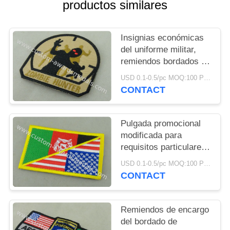
MAPA
productos similares
DEL
SITIO
Insignias económicas
del uniforme militar,
remiendos bordados de
PRIVACY
la tela de algodón del
USD 0.1-0.5/pc MOQ:100 PC por diseño
POLICY
pegamento del hierro
CONTACT
Pulgada promocional
modificada para
requisitos particulares
Eco del remiendo 3,25
USD 0.1-0.5/pc MOQ:100 PC por diseño
de la insignia del
CONTACT
uniforme de los
E.E.U.U. - amistoso
Remiendos de encargo
del bordado de