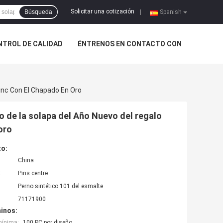
Solicitar una cotización
Búsqueda
|
Spanish
NTROL DE CALIDAD
ÉNTRENOS EN CONTACTO CON
Cinc Con El Chapado En Oro
co de la solapa del Año Nuevo del regalo
oro
to:
China
:
Pins centre
Perno sintético 101 del esmalte
71171900
inos:
mínima:
100 PC por diseño