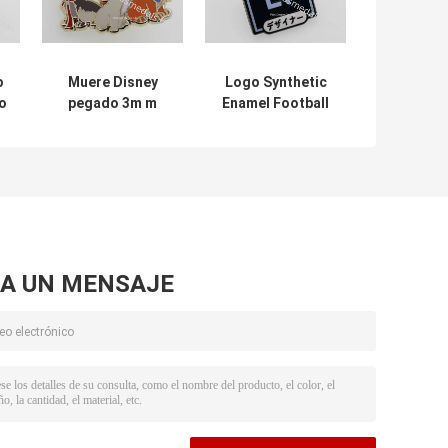
o
Muere Disney
Logo Synthetic
o
pegado 3m m
Enamel Football
a
difícilmente
Pin modificado
c
esmaltar a Pin
para requisitos
Photo Etching
particulares para
recoge
A UN MENSAJE