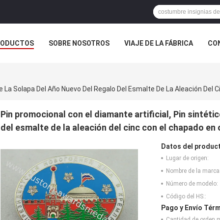
RODUCTOS
SOBRE NOSOTROS
VIAJE DE LA FÁBRICA
CO
CASOS
 De La Solapa Del Año Nuevo Del Regalo Del Esmalte De La Aleación Del 
Pin promocional con el diamante artificial, Pin sintéti
del esmalte de la aleación del cinc con el chapado en 
Datos del produc
Lugar de origen:
Nombre de la marca
Número de modelo:
Código del HS::
Pago y Envío Térm
Cantidad de orden 