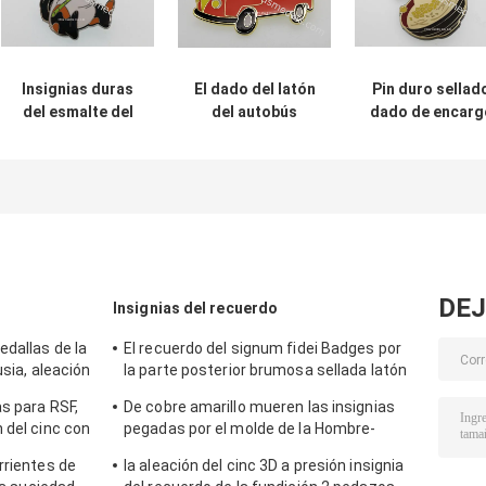
Insignias duras
El dado del latón
Pin duro sellad
del esmalte del
del autobús
dado de encarg
latón 0.5m m del
escolar selló Pin
del esmalte de l
tema del amor
duro del esmalte
aleación del cin
para los
del 1/2”
del tamaño
recuerdos
DEJ
Insignias del recuerdo
edallas de la
El recuerdo del signum fidei Badges por
usia, aleación
la parte posterior brumosa sellada latón
uave
de la broche 3D encendido
s para RSF,
De cobre amarillo mueren las insignias
 del cinc con
pegadas por el molde de la Hombre-
mujer, galjanoplastia de plata antigua del
rrientes de
la aleación del cinc 3D a presión insignia
recuerdo