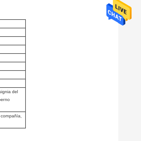
signia del
perno
a compañía,