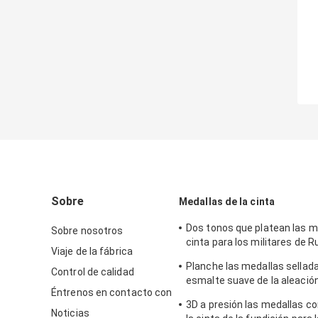
Sobre
Medallas de la cinta
Dos tonos que platean las m
Sobre nosotros
cinta para los militares de R
Viaje de la fábrica
del cinc 3D con el esmalte s
Planche las medallas sellada
Control de calidad
esmalte suave de la aleación
Éntrenos en contacto con
el cobrizado brillante
3D a presión las medallas co
Noticias