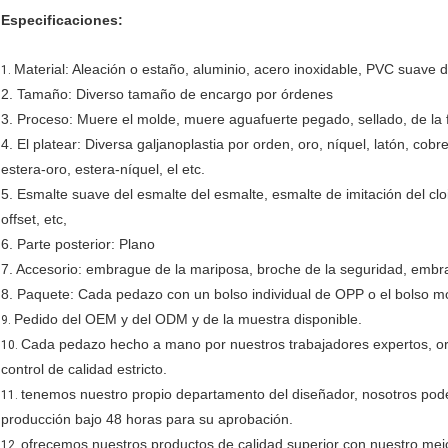
Especificaciones:
Material: Aleación o estaño, aluminio, acero inoxidable, PVC suave de
1.
2. Tamaño: Diverso tamaño de encargo por órdenes
3. Proceso: Muere el molde, muere aguafuerte pegado, sellado, de la fo
4. El platear: Diversa galjanoplastia por orden, oro, níquel, latón, cobre,
estera-oro, estera-níquel, el etc.
5. Esmalte suave del esmalte del esmalte, esmalte de imitación del clo
offset, etc,
6. Parte posterior: Plano
7. Accesorio: embrague de la mariposa, broche de la seguridad, embragu
8. Paquete: Cada pedazo con un bolso individual de OPP o el bolso mod
Pedido del OEM y del ODM y de la muestra disponible.
9.
Cada pedazo hecho a mano por nuestros trabajadores expertos, or
10.
control de calidad estricto.
tenemos nuestro propio departamento del diseñador, nosotros pode
11.
producción bajo 48 horas para su aprobación.
ofrecemos nuestros productos de calidad superior con nuestro mejo
12.