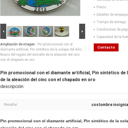
Precio:
Detalles de empaqu
Tiempo de entrega:
Condiciones de pag
Capacidad de la fue
Ampliación de imagen :
Pin promocional con el
Contacto
diamante artificial, Pin sintético de la solapa del Año
Nuevo del regalo del esmalte de la aleación del cinc
con el chapado en oro
Pin promocional con el diamante artificial, Pin sintético de
de la aleación del cinc con el chapado en oro
descripción
costumbre insignia
Resaltar:
Pin promocional con el diamante artificial, Pin sintético de la so
aleación del cinc con el chapado en oro