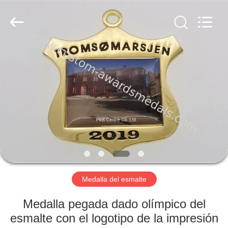
centre
company
ltd.
All
Rights
Reserved.
Developed
by
HOGAR
ECER
PRODUCTOS
SOBRE
NOSOTROS
VIAJE
DE
Medalla del esmalte
LA
Medalla pegada dado olímpico del
FÁBRICA
esmalte con el logotipo de la impresión