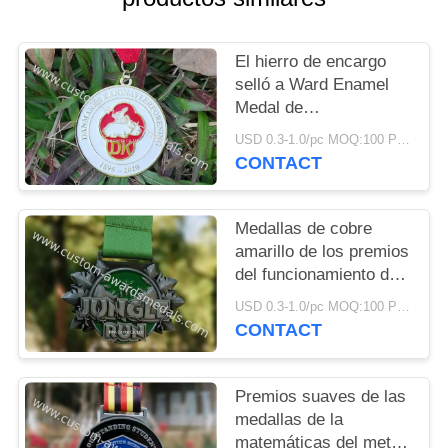
MAPA
DEL
El hierro de encargo
SITIO
selló a Ward Enamel
Medal de
funcionamiento
PRIVACY
USD 0.3-1.0/pc MOQ:100 PC por diseño
CONTACT
POLICY
Medallas de cobre
amarillo de los premios
del funcionamiento de
la selva de la pieza
USD 0.3-1.0/pc MOQ:100 PC por diseño
estampada en frío del
CONTACT
festival
Premios suaves de las
medallas de la
matemáticas del metal