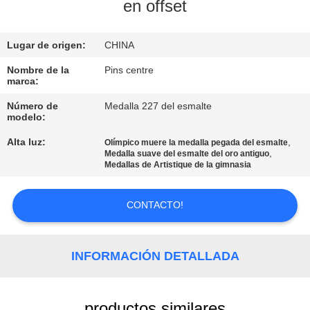
en offset
CONTROL
Lugar de origen:
CHINA
DE
CALIDAD
Nombre de la
Pins centre
marca:
Número de
Medalla 227 del esmalte
ÉNTRENOS
modelo:
EN
Alta luz:
,
Olímpico muere la medalla pegada del esmalte
,
Medalla suave del esmalte del oro antiguo
CONTACTO
Medallas de Artistique de la gimnasia
CON
CONTACTO!
NOTICIAS
INFORMACIÓN DETALLADA
CASOS
productos similares