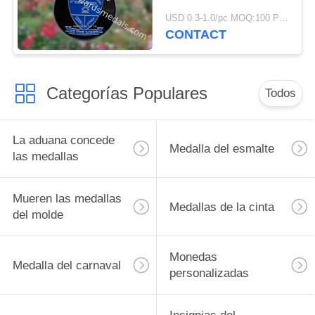
de la escuela 70m m
USD 0.3-1.0/pc MOQ:100 PC por diseño
del esmalte
CONTACT
Categorías Populares
Todos
La aduana concede
Medalla del esmalte
las medallas
Mueren las medallas
Medallas de la cinta
del molde
Monedas
Medalla del carnaval
personalizadas