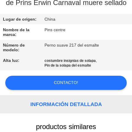
de Prins Erwin Carnaval muere sellado
CONTROL
Lugar de origen:
China
DE
CALIDAD
Nombre de la
Pins centre
marca:
Número de
Perno suave 217 del esmalte
ÉNTRENOS
modelo:
EN
Alta luz:
,
costumbre insignias de solapa
Pin de la solapa del esmalte
CONTACTO
CON
CONTACTO!
NOTICIAS
INFORMACIÓN DETALLADA
CASOS
productos similares