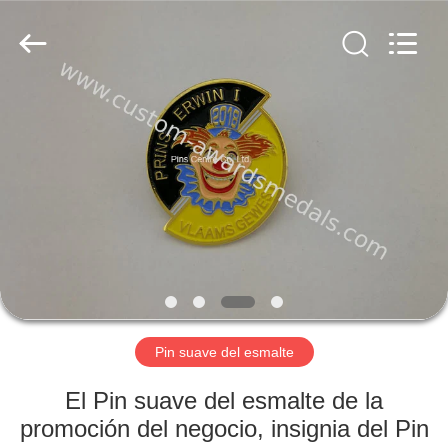
centre
company
ltd.
All
Rights
Reserved.
Developed
by
HOGAR
ECER
PRODUCTOS
SOBRE
NOSOTROS
VIAJE
DE
Pin suave del esmalte
LA
El Pin suave del esmalte de la
FÁBRICA
promoción del negocio, insignia del Pin