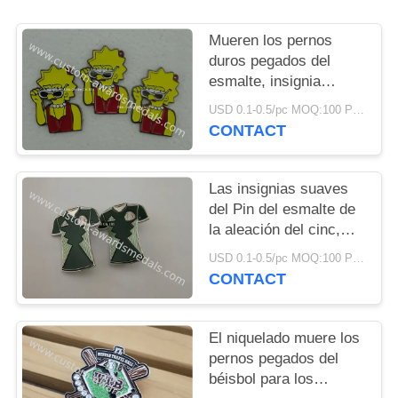
MAPA
DEL
Mueren los pernos
duros pegados del
SITIO
esmalte, insignia
material de cobre
USD 0.1-0.5/pc MOQ:100 PC por diseño
PRIVACY
amarillo de la
CONTACT
enfermera del chapado
POLICY
en oro
Las insignias suaves
del Pin del esmalte de
la aleación del cinc,
pernos de Carneval
USD 0.1-0.5/pc MOQ:100 PC por diseño
Orden mueren pegado
CONTACT
El niquelado muere los
pernos pegados del
béisbol para los