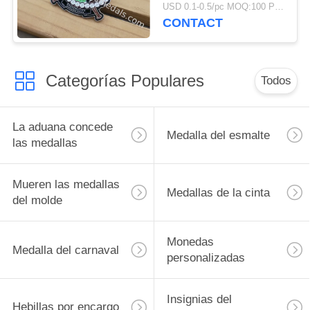
regalos de cumpleaños
USD 0.1-0.5/pc MOQ:100 PC por diseño
CONTACT
Categorías Populares
Todos
La aduana concede
Medalla del esmalte
las medallas
Mueren las medallas
Medallas de la cinta
del molde
Monedas
Medalla del carnaval
personalizadas
Insignias del
Hebillas por encargo