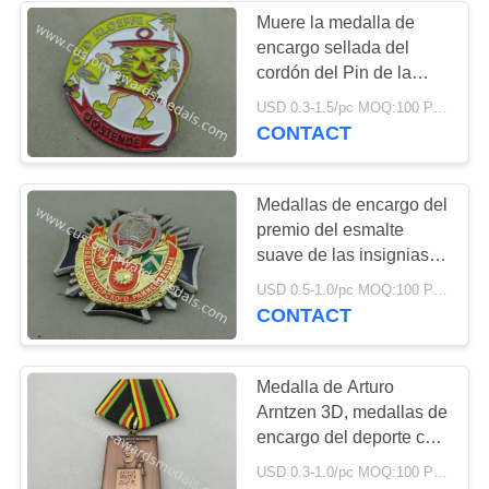
Muere la medalla de
encargo sellada del
cordón del Pin de la
solapa del festival del
USD 0.3-1.5/pc MOQ:100 PC por diseño
carnaval con el esmalte
CONTACT
suave
Medallas de encargo del
premio del esmalte
suave de las insignias
del recuerdo del oro 3D
USD 0.5-1.0/pc MOQ:100 PC por diseño
2,0 pulgadas
CONTACT
Medalla de Arturo
Arntzen 3D, medallas de
encargo del deporte con
la cinta especial, pieza
USD 0.3-1.0/pc MOQ:100 PC por diseño
estampada en frío con el