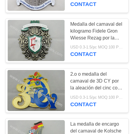
del cinc, logotipo del
CONTACT
payaso, niquelado
CONTROL
antiguo
DE
Medalla del carnaval del
CALIDAD
kilogramo Fidele Gron
Wiesse Rezag por la
aleación del cinc,
USD 0.3-1.5/pc MOQ:100 PC por diseño
ÉNTRENOS
esmalte suave, 3D,
CONTACT
galjanoplastia de
EN
AntiqueGold
CONTACTO
2.o o medalla del
CON
carnaval de 3D CY por
la aleación del cinc con
el esmalte suave,
NOTICIAS
USD 0.3-1.5/pc MOQ:100 PC por diseño
chapado en oro, lado
CONTACT
trasero plano
CASOS
La medalla de encargo
del carnaval de Kolsche