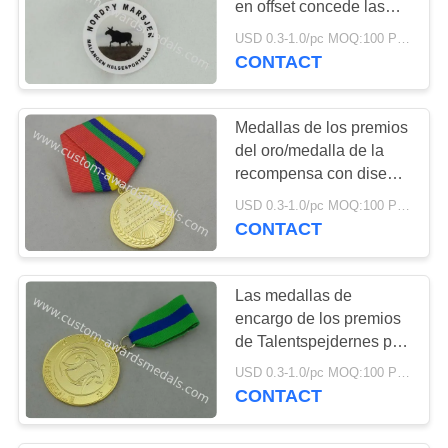
en offset concede las
medallas, las medallas
USD 0.3-1.0/pc MOQ:100 PC por diseño
de los deportes y las
CONTACT
cintas
Medallas de los premios
del oro/medalla de la
recompensa con diseño
de la aleación 3D del
USD 0.3-1.0/pc MOQ:100 PC por diseño
cinc y cinta de encargo
CONTACT
hecha juego
Las medallas de
encargo de los premios
de Talentspejdernes por
la aleación del cinc a
USD 0.3-1.0/pc MOQ:100 PC por diseño
presión el chapado de la
CONTACT
fundición, del embalaje
de la caja y en oro