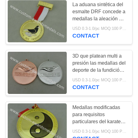
La aduana sintética del
esmalte DRF concede a
medallas la aleación del
cinc del chapado en oro
USD 0.3-1.0/pc MOQ:100 PC por diseño
con la medalla de la
CONTACT
cinta
3D que platean multi a
presión las medallas del
deporte de la fundición,
medallas modificadas
USD 0.3-1.0/pc MOQ:100 PC por diseño
para requisitos
CONTACT
particulares de los
premios sellando
Medallas modificadas
para requisitos
particulares del karate,
judo el Taekwondo Jiu -
USD 0.3-1.0/pc MOQ:100 PC por diseño
medallas del jitsu,