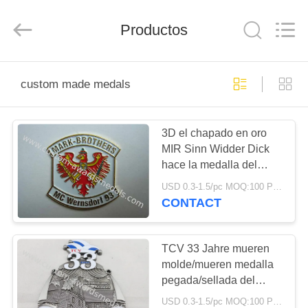
centre
company
ltd.
Productos
All
Rights
Reserved.
Developed
by
HOGAR
ECER
custom made medals
PRODUCTOS
3D el chapado en oro
MIR Sinn Widder Dick
SOBRE
hace la medalla del
NOSOTROS
carnaval por la aleación
USD 0.3-1.5/pc MOQ:100 PC por diseño
del cinc, estaño
CONTACT
VIAJE
DE
TCV 33 Jahre mueren
molde/mueren medalla
LA
pegada/sellada del
FÁBRICA
carnaval por la aleación
USD 0.3-1.5/pc MOQ:100 PC por diseño