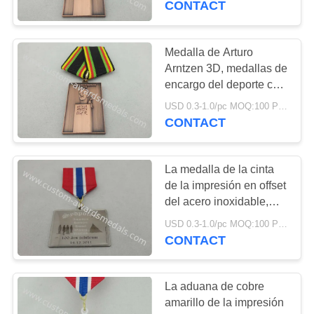
CONTACT
cobrizado antiguo
Medalla de Arturo
Arntzen 3D, medallas de
encargo del deporte con
la cinta especial, pieza
USD 0.3-1.0/pc MOQ:100 PC por diseño
estampada en frío con el
CONTACT
cobrizado antiguo
La medalla de la cinta
de la impresión en offset
del acero inoxidable,
aduana concede las
USD 0.3-1.0/pc MOQ:100 PC por diseño
medallas con el oro,
CONTACT
níquel, latón, cobrizado
La aduana de cobre
amarillo de la impresión