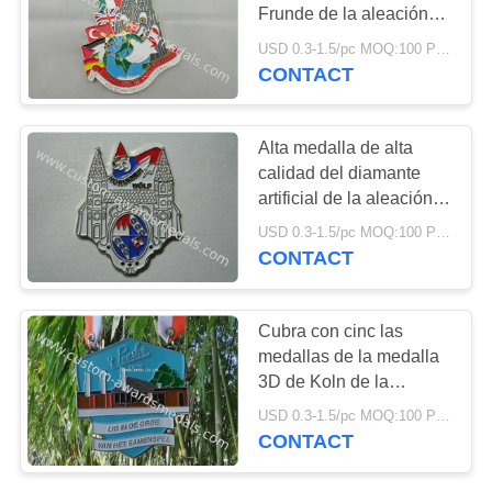
MAPA
Frunde de la aleación
DEL
del cinc con el esmalte
USD 0.3-1.5/pc MOQ:100 PC por diseño
suave, chapado en oro,
CONTACT
SITIO
muere molde
PRIVACY
Alta medalla de alta
calidad del diamante
POLICY
artificial de la aleación
del cinc del alivio 3D
USD 0.3-1.5/pc MOQ:100 PC por diseño
con la placa del oro y de
CONTACT
níquel de la antigüedad
Cubra con cinc las
medallas de la medalla
3D de Koln de la
aleación para el festival
USD 0.3-1.5/pc MOQ:100 PC por diseño
estacional de Alemania
CONTACT
Carneval